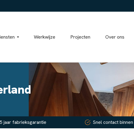
iensten
Werkwijze
Projecten
Over ons
erland
5 jaar fabrieksgarantie
Snel contact binnen