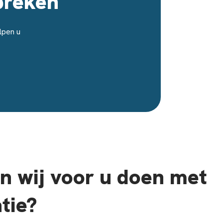
preken
lpen u
 wij voor u doen met
tie?