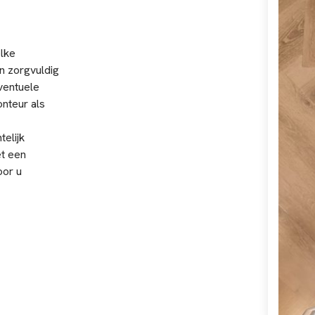
elke
n zorgvuldig
ventuele
nteur als
elijk
et een
oor u