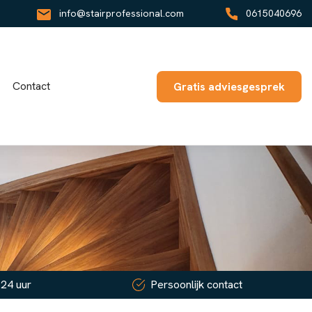
info@stairprofessional.com
0615040696
Contact
Gratis adviesgesprek
 24 uur
Persoonlijk contact