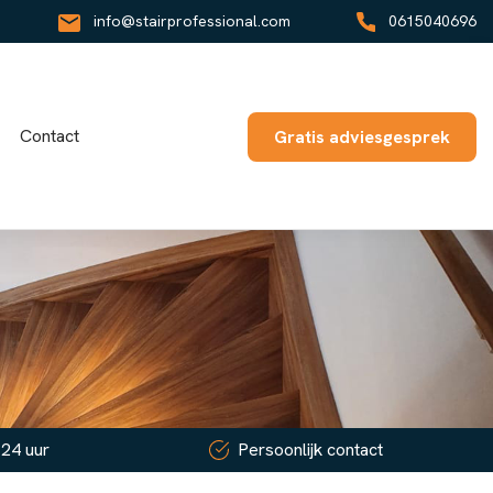
info@stairprofessional.com
0615040696
Contact
Gratis adviesgesprek
 24 uur
Persoonlijk contact