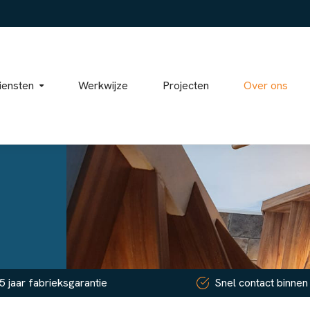
iensten
Werkwijze
Projecten
Over ons
5 jaar fabrieksgarantie
Snel contact binnen